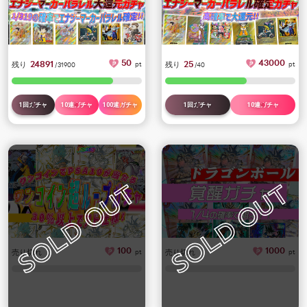
50
43000
24891
25
残り
pt
残り
pt
/31900
/40
1回ガチャ
10連ガチャ
100連ガチャ
1回ガチャ
10連ガチャ
100
1000
売り切れ
pt
売り切れ
pt