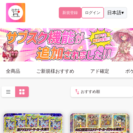
日本語
▾
新規登録
ログイン
全商品
ご新規様おすすめ
アド確定
ポ
おすすめ順