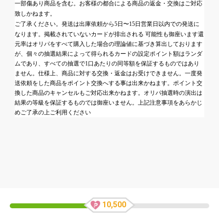
一部傷あり商品を含む。お客様の都合による商品の返金・交換はご対応
致しかねます。
ご了承ください。発送は出庫依頼から5日〜15日営業日以内での発送に
なります。
掲載されていないカードが排出される 可能性も御座います還
元率はオリパをすべて購入した場合の理論値に基づき算出しております
が、個々の抽選結果によって得られるカードの設定ポイント額はランダ
ムであり、すべての抽選で1口あたりの同等額を保証するものではあり
ません。仕様上、商品に対する交換・返金はお受けできません。一度発
送依頼をした商品をポイント交換へする事は出来かねます。ポイント交
換した商品のキャンセルもご対応出来かねます。オリパ抽選時の演出は
結果の等級を保証するものでは御座いません。上記注意事項をあらかじ
めご了承の上ご利用ください
10,500